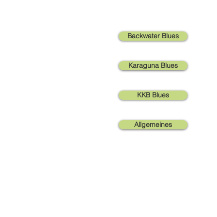
Backwater Blues
Karaguna Blues
KKB Blues
Allgemeines